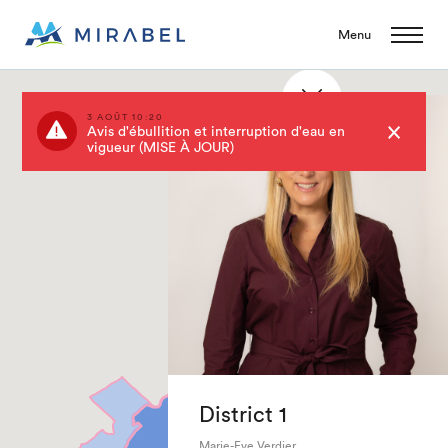
Menu
3 AOÛT 10:20
Avis d'ébullition et interruption d'eau en
vigueur (MISE À JOUR)
District 1
Marie-Eve Verdier