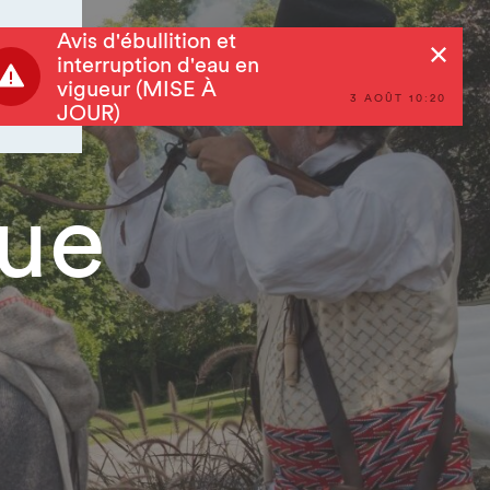
Avis d'ébullition et
Rechercher
interruption d'eau en
vigueur (MISE À
3 AOÛT 10:20
JOUR)
que