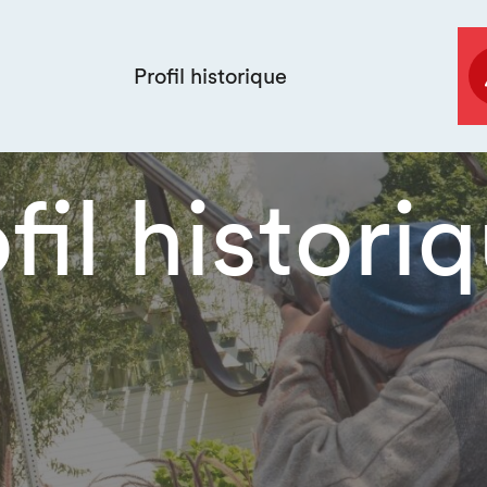
Profil historique
fil histori