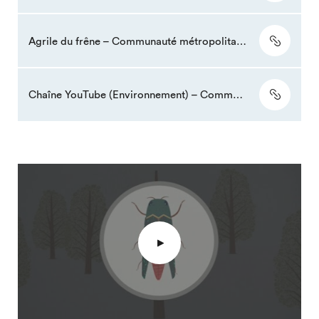
Agrile du frêne – Communauté métropolitaine de Montréal (CMM)
Chaîne YouTube (Environnement) – Communauté métropolitaine de Montréal (CMM)