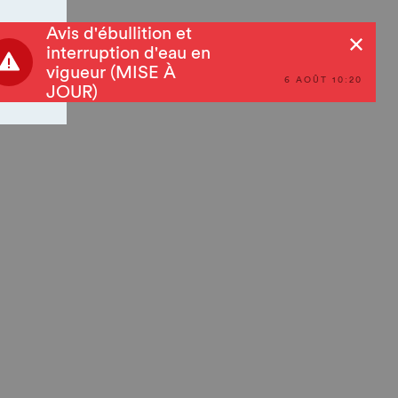
Avis d'ébullition et
Rechercher
interruption d'eau en
vigueur (MISE À
6 AOÛT 10:20
JOUR)