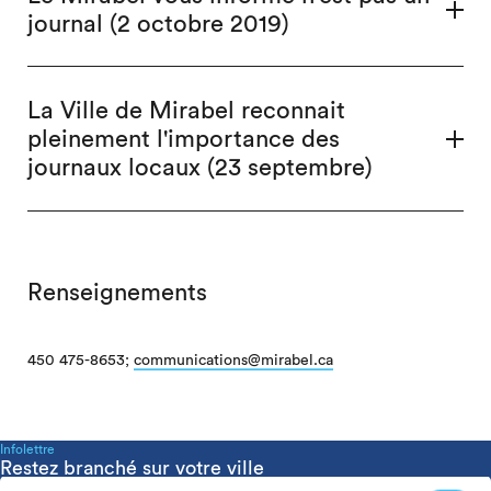
journal (2 octobre 2019)
La Ville de Mirabel reconnait
pleinement l'importance des
journaux locaux (23 septembre)
Renseignements
450 475-8653;
communications@mirabel.ca
Infolettre
Restez branché sur votre ville
Infolettre