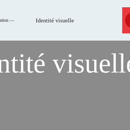
Identité visuelle
ration —
ntité visuell