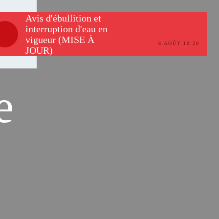
Avis d'ébullition et
Rechercher
interruption d'eau en
vigueur (MISE À
6 AOÛT 10:20
JOUR)
e