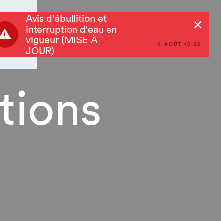
Avis d'ébullition et
Rechercher
interruption d'eau en
vigueur (MISE À
6 AOÛT 10:20
JOUR)
ctions