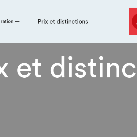
Prix et distinctions
tration —
x et distin