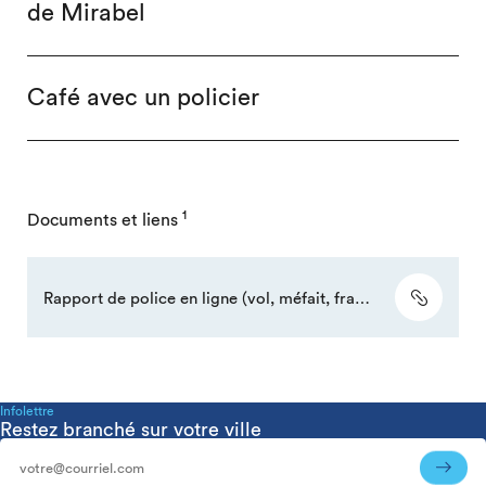
de Mirabel
Café avec un policier
1
Documents et liens
Rapport de police en ligne (vol, méfait, fraude ou objet perdu)
Infolettre
Restez branché sur votre ville
Infolettre