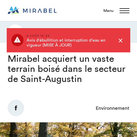
Menu
Actualités
6 AOÛT 10:20
Avis d'ébullition et interruption d'eau en
vigueur (MISE À JOUR)
Mirabel acquiert un vaste
terrain boisé dans le secteur
de Saint-Augustin
Environnement